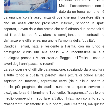
Malta. L’accostamento non è
dato da un tema comune né
da una particolare assonanza di poetiche ma il curatore ritiene
che sia assai efficace presentare insieme, sebbene in spazi
separati, i lavori delle due artiste che così offrono due personali di
cui il pubblico potrà valutare le somiglianze o i contrasti, le
vicinanze e le differenze, ma anche l’armonia della “dualità”.
Candida Ferrari, nata e residente a Parma, con un lungo e
prestigioso curriculum alla spalle – è recentissima la sua
antologica presso i Musei civici di Reggio nell’Emilia – espone
lavori degli anni passati e recenti.
La sua opera è di difficile catalogazione, spaziando dalla scultura
a tutto tondo a quella “a parete”, dalla pittura di colore all’uso
sapiente dei materiali, soprattutto carte (da quelle di scarto a
quelle più pregiate, da quelle suntuose a quelle severe) e
plexiglas: forse è il termine, e il concetto, “trasparenza” quello che
meglio compendia il suo fare artistico. Infatti non soltanto sono
“trasparenti” fisicamente le sue opere, dati i materiali, ma questo