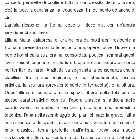
concetto permette di cogliere tutta la complessità del suo lavoro,
cioè la luce, la cangianza, la leggerezza, il movimento ed anche di
più.
L’artista riespone a Roma, dopo un decennio, con un’ampia
selezione di suoi lavori.
Liliana Malta, calabrese di origine ma da molti anni residente a
Roma, si presenta con tutte, eccetto una, opere nuove. Nuove ma
non difformi dalla sua oramai consolidata poetica, semmai questi
lavori recenti segnano un’ulteriore tappa nel suo lineare percorso
nei territori dell’arte. Anzitutto va segnalata la consonanza che si
stabilisce tra la sua originaria, e mai abbandonata, tecnica
artistica, la scultura (prevalentemente in terracotta), e la pittura.
Quest’ultima si compone sullo spazio libero della tela con le
stesse caratteristiche con cui l’opera plastica si articola nello
spazio vuoto: entrambe le tecniche presentano una medesima
tettonica, l’una nell’assemblaggio dei piani di materia grave, l’altra
nella scansione dei piani in superficie e nelle zonature dei colori. Il
mito classico, tema preferito dall’artista, trova ora nuove
realizzazioni pittoriche, confermando la sua volontà di sintesi di