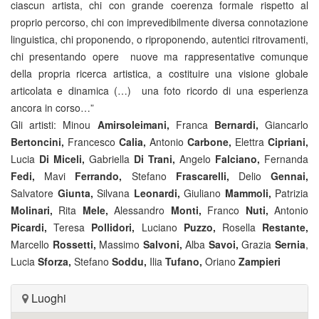
ciascun artista, chi con grande coerenza formale rispetto al
proprio percorso, chi con imprevedibilmente diversa connotazione
linguistica, chi proponendo, o riproponendo, autentici ritrovamenti,
chi presentando opere nuove ma rappresentative comunque
della propria ricerca artistica, a costituire una visione globale
articolata e dinamica (…) una foto ricordo di una esperienza
ancora in corso…”
Gli artisti:
Minou
Amirsoleimani,
Franca
Bernardi,
Giancarlo
Bertoncini,
Francesco
Calia,
Antonio
Carbone,
Elettra
Cipriani,
Lucia
Di Miceli,
Gabriella
Di Trani,
Angelo
Falciano,
Fernanda
Fedi,
Mavi
Ferrando,
Stefano
Frascarelli,
Delio
Gennai,
Salvatore
Giunta,
Silvana
Leonardi,
Giuliano
Mammoli,
Patrizia
Molinari,
Rita
Mele,
Alessandro
Monti,
Franco
Nuti,
Antonio
Picardi,
Teresa
Pollidori,
Luciano
Puzzo,
Rosella
Restante,
Marcello
Rossetti,
Massimo
Salvoni,
Alba
Savoi,
Grazia
Sernia
,
Lucia
Sforza,
Stefano
Soddu,
Ilia
Tufano,
Oriano
Zampieri
Luoghi