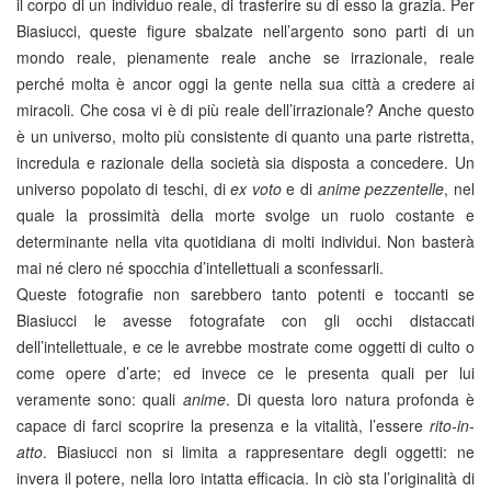
il corpo di un individuo reale, di trasferire su di esso la grazia. Per
Biasiucci, queste figure sbalzate nell’argento sono parti di un
mondo reale, pienamente reale anche se irrazionale, reale
perché molta è ancor oggi la gente nella sua città a credere ai
miracoli. Che cosa vi è di più reale dell’irrazionale? Anche questo
è un universo, molto più consistente di quanto una parte ristretta,
incredula e razionale della società sia disposta a concedere. Un
universo popolato di teschi, di
ex voto
e di
anime pezzentelle
, nel
quale la prossimità della morte svolge un ruolo costante e
determinante nella vita quotidiana di molti individui. Non basterà
mai né clero né spocchia d’intellettuali a sconfessarli.
Queste fotografie non sarebbero tanto potenti e toccanti se
Biasiucci le avesse fotografate con gli occhi distaccati
dell’intellettuale, e ce le avrebbe mostrate come oggetti di culto o
come opere d’arte; ed invece ce le presenta quali per lui
veramente sono: quali
anime
. Di questa loro natura profonda è
capace di farci scoprire la presenza e la vitalità, l’essere
rito-in-
atto
. Biasiucci non si limita a rappresentare degli oggetti: ne
invera il potere, nella loro intatta efficacia. In ciò sta l’originalità di