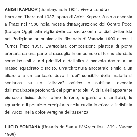
ANISH KAPOOR
(Bombay/India 1954. Vive a Londra)
Here and There del 1987, opera di Anish Kapoor, è stata esposta
a Prato nel 1988 nella mostra d'inaugurazione del Centro Pecci
(Europa Oggi), alla vigilia delle consacrazioni mondiali dell'artista
nel Padiglione britannico alla Biennale di Venezia 1990 e con il
Turner Prize 1991. L'articolata composizione plastica di pietra
arenaria da una parte si raccoglie in un cumulo di forme stondate
come bozzoli o otri primitivi e dall'altra è scavata dentro a un
masso squadrato e inciso, un'architettura ancestrale simile a un
altare o a un santuario dove il "qui" sensibile della materia si
spalanca su un "altrove" onirico e sublime, evocato
dall'impalpabile profondità del pigmento blu. Al di là dell'apparente
pienezza fisica delle forme terrene, organiche e artificiali, lo
sguardo e il pensiero precipitano nella cavità interiore e indistinta
del vuoto, nella dolce vertigine dell'assenza.
LUCIO FONTANA
(Rosario de Santa Fè/Argentina 1899 - Varese
1968)