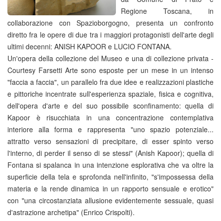
Regione Toscana, in
collaborazione con Spazioborgogno, presenta un confronto
diretto fra le opere di due tra i maggiori protagonisti dell'arte degli
ultimi decenni: ANISH KAPOOR e LUCIO FONTANA.
Un'opera della collezione del Museo e una di collezione privata -
Courtesy Farsetti Arte sono esposte per un mese in un intenso
"faccia a faccia", un parallelo fra due idee e realizzazioni plastiche
e pittoriche incentrate sull'esperienza spaziale, fisica e cognitiva,
dell'opera d'arte e del suo possibile sconfinamento: quella di
Kapoor è risucchiata in una concentrazione contemplativa
interiore alla forma e rappresenta "uno spazio potenziale...
attratto verso sensazioni di precipitare, di esser spinto verso
l'interno, di perder il senso di se stessi" (Anish Kapoor); quella di
Fontana si spalanca in una intenzione esplorativa che va oltre la
superficie della tela e sprofonda nell'infinito, "s'impossessa della
materia e la rende dinamica in un rapporto sensuale e erotico"
con "una circostanziata allusione evidentemente sessuale, quasi
d'astrazione archetipa" (Enrico Crispolti).