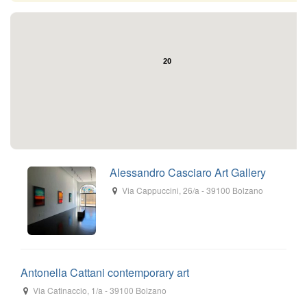
20
Alessandro Casciaro Art Gallery
Via Cappuccini, 26/a
-
39100
Bolzano
Antonella Cattani contemporary art
Via Catinaccio, 1/a
-
39100
Bolzano