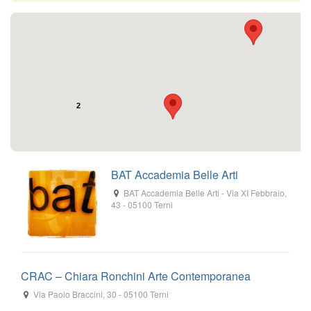
2
BAT Accademia Belle Arti
BAT Accademia Belle Arti
-
Via XI Febbraio,
43
-
05100
Terni
CRAC – Chiara Ronchini Arte Contemporanea
Via Paolo Braccini, 30
-
05100
Terni