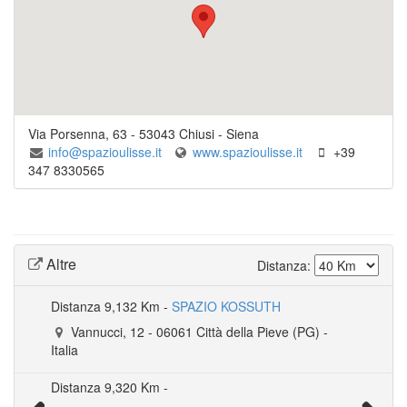
Via Porsenna, 63
-
53043
Chiusi
- Siena
info@spazioulisse.it
www.spazioulisse.it
+39
347 8330565
Altre
Distanza:
Distanza
9,132 Km -
SPAZIO KOSSUTH
L’ASCENSORE
Centro Convegni - Auditorium Sant'Agostino
Vannucci, 12
Vicolo Niscemi, 8
-
06061
-
Acquapendente
Città della Pieve (PG)
- Viterbo
-
Italia
Via Guelfa, 40
-
52044
Cortona
- Arezzo
Torre di Orlando
Distanza
9,320 Km -
Palazzo Magini
Via della Torre, 4
-
06072
Castiglione della Valle
-