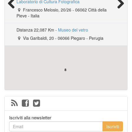
Laboratorio di Cultura Fotografica
Italia
Via Nazionale, 42
-
Cortona
- Arezzo
Francesco Melosio, 20/26
-
06062
Città della
Previous
Next
Pieve
-
Italia
Galleria Alessandro Bagnai - Foiano
Distanza
22,087 Km -
Museo del vetro
Via della Repubblica, 39
-
Foiano della Chiana
-
Italia
Via Garibaldi, 20
-
06066
Piegaro
- Perugia
8
Iscriviti alla newsletter
Iscriviti