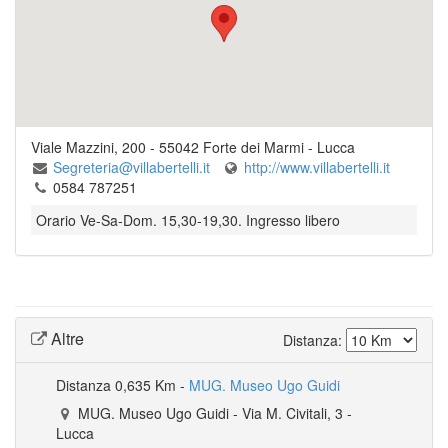
Viale Mazzini, 200
-
55042
Forte dei Marmi
- Lucca
Segreteria@villabertelli.it
http://www.villabertelli.it
0584 787251
Orario Ve-Sa-Dom. 15,30-19,30. Ingresso libero
Altre
Distanza:
Distanza
0,635 Km -
MUG. Museo Ugo Guidi
Accesso Galleria
KYRO ART GALLERY
Palazzo Panichi
LABOTTEGA - Spazio Per La Fotografia
Centro Culturale Luigi Russo - Sala Delle Grasce
MUG. Museo Ugo Guidi
Via del Marzocco, 68/70
Via P.E. Barsanti, 29
Via del Marzocco, 2
-
-
Pietrasanta
Pietrasanta
-
-
Via M. Civitali, 3
Pietrasanta
- Lucca
- Lucca
- Lucca
-
Lucca
Viale Apua, 188
Via Sant'agostino, 1
-
55045
-
Pietrasanta
Marina Di Pietrasanta
- Lucca
-