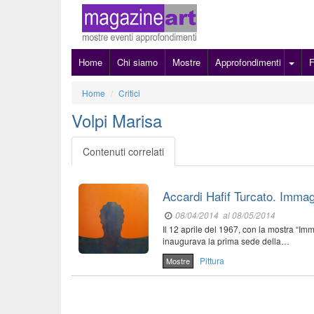
Home
Chi siamo
Mostre
Approfondimenti
Home
Critici
Volpi Marisa
Contenuti correlati
Accardi Hafif Turcato. Immag
08/04/2014
al 08/05/2014
Il 12 aprile del 1967, con la mostra “Imm
inaugurava la prima sede della…
Pittura
Mostre