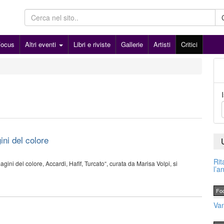
Focus
Altri eventi
Libri e riviste
Gallerie
Artisti
Critici
ini del colore
Rit
agini del colore, Accardi, Hafif, Turcato“, curata da Marisa Volpi, si
l’a
Fo
Van