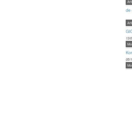
Arti
de 
Arti
GI
13/
Mo
Kor
05/
Mo