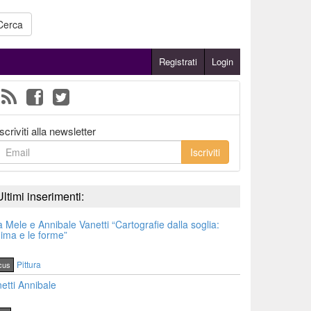
Cerca
Registrati
Login
Iscriviti alla newsletter
Iscriviti
Ultimi inserimenti:
a Mele e Annibale Vanetti “Cartografie dalla soglia:
nima e le forme”
Pittura
cus
etti Annibale