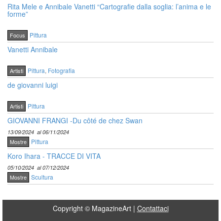
Rita Mele e Annibale Vanetti “Cartografie dalla soglia: l’anima e le
forme”
Pittura
Focus
Vanetti Annibale
Pittura
,
Fotografia
Artisti
de giovanni luigi
Pittura
Artisti
GIOVANNI FRANGI -Du côté de chez Swan
13/09/2024
al 06/11/2024
Pittura
Mostre
Koro Ihara - TRACCE DI VITA
05/10/2024
al 07/12/2024
Scultura
Mostre
Copyright © MagazineArt |
Contattaci