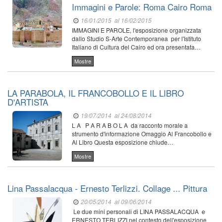
Immagini e Parole: Roma Cairo Roma
16/01/2015
al 16/02/2015
IMMAGINI E PAROLE, l'esposizione organizzata
dallo Studio S-Arte Contemporanea per l'Istituto
Italiano di Cultura del Cairo ed ora presentata…
Mostre
LA PARABOLA, IL FRANCOBOLLO E IL LIBRO
D'ARTISTA
19/07/2014
al 24/08/2014
L A P A R A B O L A da racconto morale a
strumento d'informazione Omaggio Al Francobollo e
Al Libro Questa esposizione chiude…
Mostre
Lina Passalacqua - Ernesto Terlizzi. Collage ... Pittura
20/05/2014
al 09/06/2014
Le due mini personali di LINA PASSALACQUA e
ERNESTO TERLIZZI nel contesto dell'esposizione