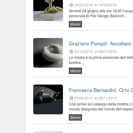
24/06/2016
al 14/08/2016
Venerdì 24 giugno alle ore 18.00 inaugu
personale di Pier Giorgio Balocchi…
Mostre
Graziano Pompili. Ascoltare 
24/10/2015
al 06/01/2016
La mostra è la prima personale dell’artis
poetica…
Mostre
Francesca Bernardini. Orto
06/09/2014
al 09/11/2014
Così scrive sul catalogo della mostra il
mondo disegnato dal ricordo dell’espe
Mostre