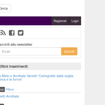
Cerca
Registrati
Login
Iscriviti alla newsletter
Iscriviti
Ultimi inserimenti:
a Mele e Annibale Vanetti “Cartografie dalla soglia:
nima e le forme”
Pittura
cus
etti Annibale