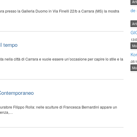
Arti
de 
ra presso la Galleria Duomo in Via Finelli 22/b a Carrara (MS) la mostra
Arti
GI
13/
il tempo
Mo
Kor
ta nella città di Carrara e vuole essere un’occasione per capire lo stile e la
05/
Mo
 Contemporaneo
 curatore Filippo Rolla: nelle sculture di Francesca Bernardini appare un
rienza,…