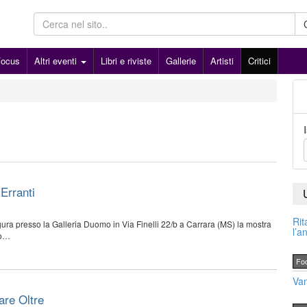
Focus
Altri eventi
Libri e riviste
Gallerie
Artisti
Critici
Erranti
Rit
ura presso la Galleria Duomo in Via Finelli 22/b a Carrara (MS) la mostra
l’a
lo…
Fo
Van
are Oltre