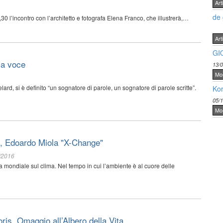
Arti
de 
0 l’incontro con l’architetto e fotografa Elena Franco, che illustrerà,…
Arti
GI
sa voce
13/
Mo
rd, si è definito “un sognatore di parole, un sognatore di parole scritte”.
Kor
05/
Mo
, Edoardo Miola "X-Change"
/2016
 mondiale sul clima. Nel tempo in cui l’ambiente è al cuore delle
ris. Omaggio all’Albero della Vita