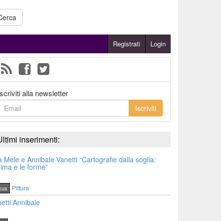
Cerca
Registrati
Login
Iscriviti alla newsletter
Iscriviti
Ultimi inserimenti:
a Mele e Annibale Vanetti “Cartografie dalla soglia:
nima e le forme”
Pittura
cus
etti Annibale