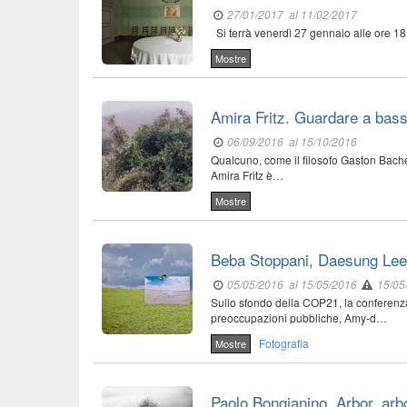
27/01/2017
al 11/02/2017
Si terrà venerdì 27 gennaio alle ore 18,3
Mostre
Amira Fritz. Guardare a bas
06/09/2016
al 15/10/2016
Qualcuno, come il filosofo Gaston Bachela
Amira Fritz è…
Mostre
Beba Stoppani, Daesung Lee
05/05/2016
al 15/05/2016
15/05
Sullo sfondo della COP21, la conferenza
preoccupazioni pubbliche, Amy-d…
Fotografia
Mostre
Paolo Bongianino. Arbor, arbo