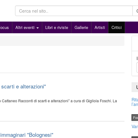
Focus
Altri eventi
Libri e riviste
Gallerie
Artisti
Critici
scarti e alterazioni"
Rit
Cattaneo Racconti di scarti e alterazioni” a cura di Gigliola Foschi. La
l’a
Fo
Van
 immaginari "Bolognesi"