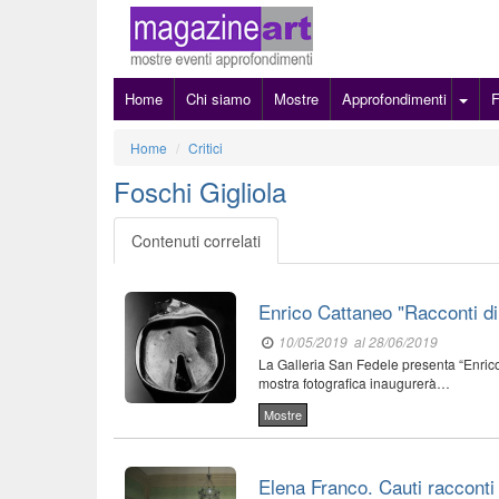
Home
Chi siamo
Mostre
Approfondimenti
Home
Critici
Foschi Gigliola
Contenuti correlati
Enrico Cattaneo "Racconti di 
10/05/2019
al 28/06/2019
La Galleria San Fedele presenta “Enrico 
mostra fotografica inaugurerà…
Mostre
Elena Franco. Cauti racconti