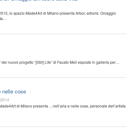
 2015, lo spazio Made4Art di Milano presenta Arbor, arboris. Omaggio
ista…
” del nuovo progetto “[Still] Life” di Fausto Meli esposte in galleria per…
e nelle cose
/2014
 Made4Art di Milano presenta …nell’aria e nelle cose, personale dell’artista