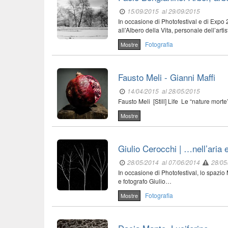
15/09/2015
al 29/09/2015
In occasione di Photofestival e di Expo
all’Albero della Vita, personale dell’art
Fotografia
Mostre
Fausto Meli - Gianni Maffi
14/04/2015
al 28/05/2015
Fausto Meli [Still] Life Le “nature morte
Mostre
Giulio Cerocchi | …nell’aria 
28/05/2014
al 07/06/2014
28/05
In occasione di Photofestival, lo spazio
e fotografo Giulio…
Fotografia
Mostre