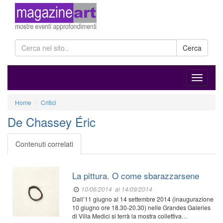
Cerca
Home
Critici
De Chassey Éric
Contenuti correlati
La pittura. O come sbarazzarsene
10/06/2014
al 14/09/2014
Dall’11 giugno al 14 settembre 2014 (inaugurazione
10 giugno ore 18.30-20.30) nelle Grandes Galeries
di Villa Medici si terrà la mostra collettiva…