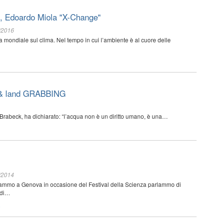
, Edoardo Miola "X-Change"
/2016
 mondiale sul clima. Nel tempo in cui l’ambiente è al cuore delle
r & land GRABBING
er Brabeck, ha dichiarato: “l’acqua non è un diritto umano, è una…
/2014
trammo a Genova in occasione del Festival della Scienza parlammo di
 di…
o