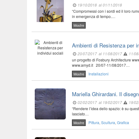
19/10/2018
al 01/11/2018
“Compromessi con i sordi ed il loro rumo
in emergenza di tempo.…
Mostre
Ambienti di Resistenza per in
20/07/2017
al 11/08/2017
11/08
un progetto di Fosbury Architecture w
www.amyd.it 20/07-11/08/2017…
Installazioni
Mostre
Mariella Ghirardani. Il diseg
02/02/2017
al 19/02/2017
19/02
“Rendere l’idea dello spazio: è su quest
lasciato…
Pittura
,
Scultura
,
Grafica
Mostre