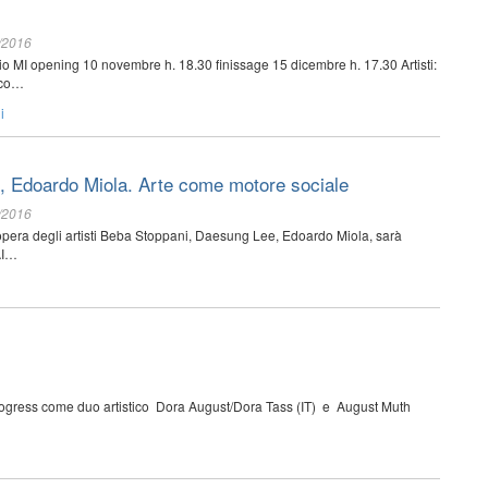
/2016
 MI opening 10 novembre h. 18.30 finissage 15 dicembre h. 17.30 Artisti:
sco…
i
 Edoardo Miola. Arte come motore sociale
/2016
opera degli artisti Beba Stoppani, Daesung Lee, Edoardo Miola, sarà
AI…
 progress come duo artistico Dora August/Dora Tass (IT) e August Muth