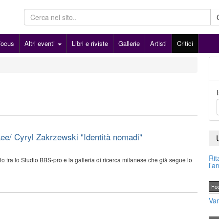
Focus
Altri eventi
Libri e riviste
Gallerie
Artisti
Critici
ee/ Cyryl Zakrzewski "Identità nomadi"
Rit
 tra lo Studio BBS-pro e la galleria di ricerca milanese che già segue lo
l’a
Fo
Van