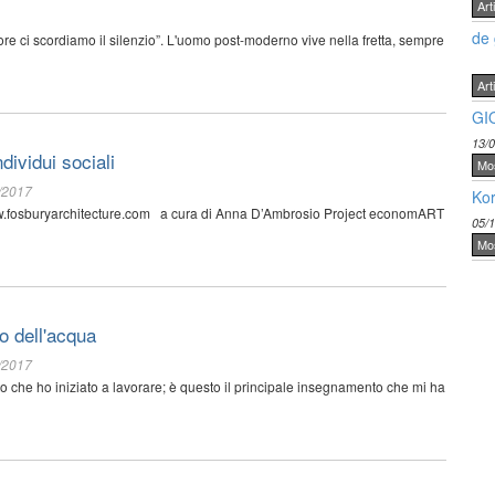
Arti
de 
re ci scordiamo il silenzio”. L'uomo post-moderno vive nella fretta, sempre
Arti
GI
13/
dividui sociali
Mo
/2017
Kor
ww.fosburyarchitecture.com a cura di Anna D’Ambrosio Project economART
05/
Mo
no dell'acqua
/2017
o che ho iniziato a lavorare; è questo il principale insegnamento che mi ha