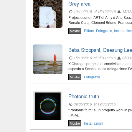
Grey area
10/11/2016
al 15/12/2016
15/12
Project economART di Amy d Arte Spazio
Renato Calaj, Clément Briend, France
Pittura
,
Fotografia
,
Installazion
Mostre
Beba Stoppani, Daesung Lee,
15/10/2016
al 05/11/2016
05/11
X-Change, progetto di condivisione ad 
esposto a Sondrio dalla delegazione F
Fotografia
Mostre
Photonic truth
09/06/2016
al 19/06/2016
“Photonic truth” è un progetto work in
(USA),…
Installazioni
Mostre