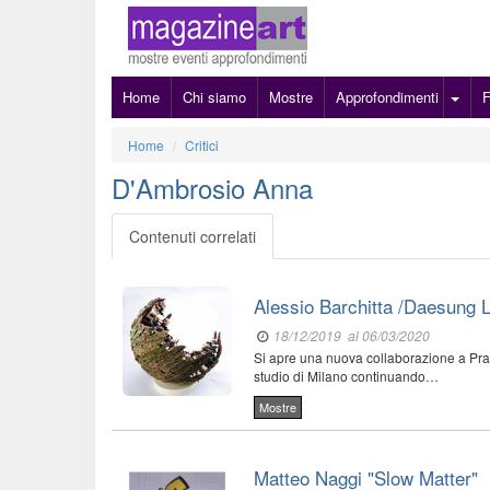
Home
Chi siamo
Mostre
Approfondimenti
Home
Critici
D'Ambrosio Anna
Contenuti correlati
Alessio Barchitta /Daesung L
18/12/2019
al 06/03/2020
Si apre una nuova collaborazione a Prato
studio di Milano continuando…
Mostre
Matteo Naggi "Slow Matter"