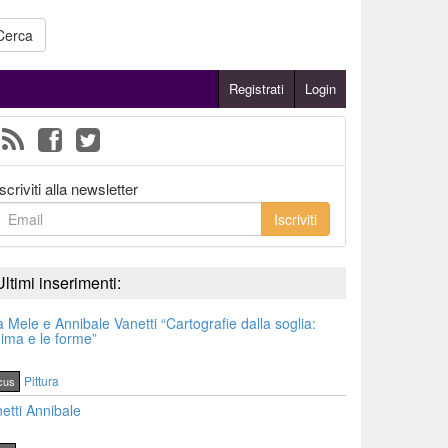
Cerca
Registrati
Login
Iscriviti alla newsletter
Iscriviti
Ultimi inserimenti:
a Mele e Annibale Vanetti “Cartografie dalla soglia:
nima e le forme”
Pittura
cus
etti Annibale