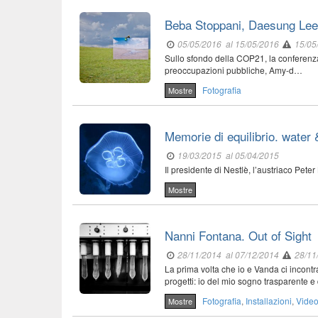
Beba Stoppani, Daesung Lee
05/05/2016
al 15/05/2016
15/05
Sullo sfondo della COP21, la conferenza
preoccupazioni pubbliche, Amy-d…
Fotografia
Mostre
Memorie di equilibrio. wate
19/03/2015
al 05/04/2015
Il presidente di Nestlè, l’austriaco Pet
Mostre
Nanni Fontana. Out of Sight
28/11/2014
al 07/12/2014
28/11
La prima volta che io e Vanda ci incon
progetti: io del mio sogno trasparente e
Fotografia
,
Installazioni
,
Vide
Mostre