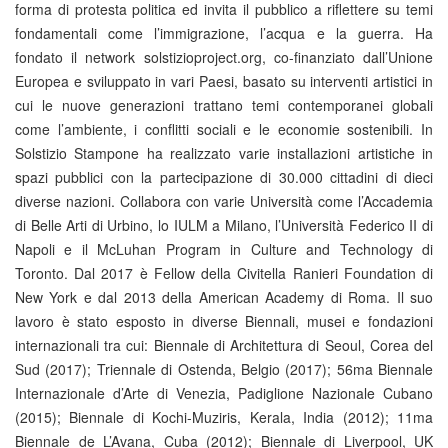
forma di protesta politica ed invita il pubblico a riflettere su temi
fondamentali come l’immigrazione, l’acqua e la guerra. Ha
fondato il network solstizioproject.org, co-finanziato dall’Unione
Europea e sviluppato in vari Paesi, basato su interventi artistici in
cui le nuove generazioni trattano temi contemporanei globali
come l’ambiente, i conflitti sociali e le economie sostenibili. In
Solstizio Stampone ha realizzato varie installazioni artistiche in
spazi pubblici con la partecipazione di 30.000 cittadini di dieci
diverse nazioni. Collabora con varie Università come l’Accademia
di Belle Arti di Urbino, lo IULM a Milano, l’Università Federico II di
Napoli e il McLuhan Program in Culture and Technology di
Toronto. Dal 2017 è Fellow della Civitella Ranieri Foundation di
New York e dal 2013 della American Academy di Roma. Il suo
lavoro è stato esposto in diverse Biennali, musei e fondazioni
internazionali tra cui: Biennale di Architettura di Seoul, Corea del
Sud (2017); Triennale di Ostenda, Belgio (2017); 56ma Biennale
Internazionale d’Arte di Venezia, Padiglione Nazionale Cubano
(2015); Biennale di Kochi-Muziris, Kerala, India (2012); 11ma
Biennale de L’Avana, Cuba (2012); Biennale di Liverpool, UK