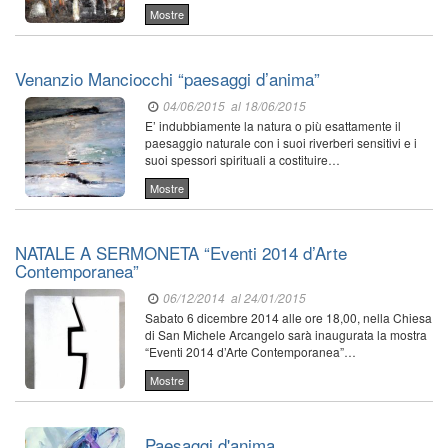
Mostre
Venanzio Manciocchi “paesaggi d’anima”
04/06/2015
al 18/06/2015
E’ indubbiamente la natura o più esattamente il
paesaggio naturale con i suoi riverberi sensitivi e i
suoi spessori spirituali a costituire…
Mostre
NATALE A SERMONETA “Eventi 2014 d’Arte
Contemporanea”
06/12/2014
al 24/01/2015
Sabato 6 dicembre 2014 alle ore 18,00, nella Chiesa
di San Michele Arcangelo sarà inaugurata la mostra
“Eventi 2014 d’Arte Contemporanea”…
Mostre
Paesaggi d'anima