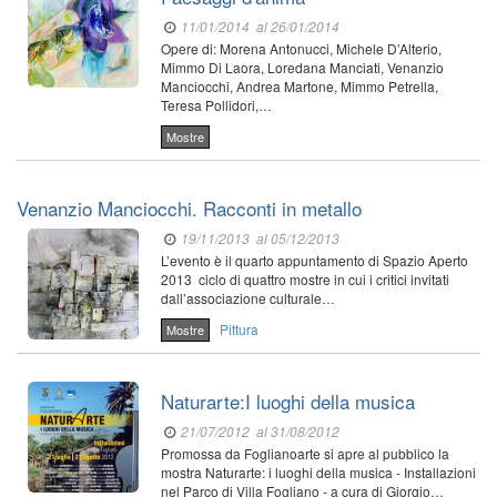
11/01/2014
al 26/01/2014
Opere di: Morena Antonucci, Michele D’Alterio,
Mimmo Di Laora, Loredana Manciati, Venanzio
Manciocchi, Andrea Martone, Mimmo Petrella,
Teresa Pollidori,…
Mostre
Venanzio Manciocchi. Racconti in metallo
19/11/2013
al 05/12/2013
L’evento è il quarto appuntamento di Spazio Aperto
2013 ciclo di quattro mostre in cui i critici invitati
dall’associazione culturale…
Pittura
Mostre
Naturarte:I luoghi della musica
21/07/2012
al 31/08/2012
Promossa da Foglianoarte si apre al pubblico la
mostra Naturarte: i luoghi della musica - Installazioni
nel Parco di Villa Fogliano - a cura di Giorgio…