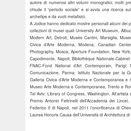
autore di numerosi altri volumi monografici, molti pr
chiude il “periodo sociale” e si avvia una ricerca sul
archetipe e da vuoti metafisici.
A Jodice hanno dedicato mostre personali alcuni dei p
collezioni di musei quali University Art Museum, Albu
Modern Art, Detroit; Musée Cantini, Marsiglia; Museo 
Civica d’Arte Moderna, Modena; Canadian Cente
Photography, Mosca; Aperture Foundation, New York
Capodimonte, Napoli; Bibliothèque Nationale-Cabin
FNAC-Fond National d’Art Contemporain, Parigi; 
Comunicazione, Parma; Istituto Nazionale per la
Galleria Civica d’Arte Moderna e Contemporanea e C
Museo Arte Moderna e Contemporanea, Trento e Rov
Tel Aviv; Library of Congress, Washington. All’artista s
Premio Antonio Feltrinelli dell’Accademia dei Lincei
Federico II di Napoli, nel 2011 l’onorificenza di Che
Laurea Honoris Causa dell’Università di Architettura di