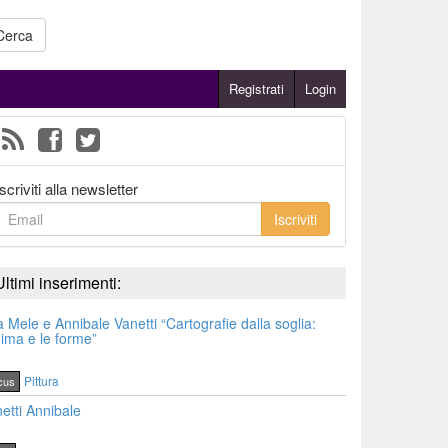
Cerca
Registrati
Login
Iscriviti alla newsletter
Iscriviti
Ultimi inserimenti:
a Mele e Annibale Vanetti “Cartografie dalla soglia:
nima e le forme”
Pittura
cus
etti Annibale