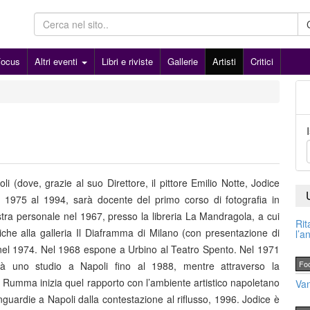
Focus
Altri eventi
Libri e riviste
Gallerie
Artisti
Critici
i (dove, grazie al suo Direttore, il pittore Emilio Notte, Jodice
l 1975 al 1994, sarà docente del primo corso di fotografia in
ostra personale nel 1967, presso la libreria La Mandragola, a cui
Rit
che alla galleria Il Diaframma di Milano (con presentazione di
l’a
nel 1974. Nel 1968 espone a Urbino al Teatro Spento. Nel 1971
Fo
à uno studio a Napoli fino al 1988, mentre attraverso la
ia Rumma inizia quel rapporto con l’ambiente artistico napoletano
Van
uardie a Napoli dalla contestazione al riflusso, 1996. Jodice è