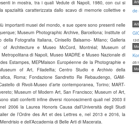
Arti
esenti in mostra, tra i quali Vedute di Napoli, 1980, con cui si
la spazialità caratterizzata dallo scavo di memorie collettive e
de 
Arti
iù importanti musei del mondo, e sue opere sono presenti nelle
querque; Museum Photographic Archive, Barcellona; Institute of
GI
della Fotografia Italiana, Cinisello Balsamo- Milano; Galleria
13/
Mo
r of Architecture e Museo McCord, Montréal; Museum of
; Metropolitana di Napoli, Museo MADRE e Museo Nazionale di
Kor
et des Estampes, MEPMaison Européenne de la Photographie e
05/
Mo
Museum of Art, Filadelfia; Centro Studio e Archivio della
 Grafica, Roma; Fondazione Sandretto Re Rebaudengo, GAM-
astello di Rivoli-Museo d’arte contemporanea, Torino; MART-
ereto; Museum of Modern Art, San Francisco; Museum of Art,
ono stati conferiti infine diversi riconoscimenti quali nel 2003 il
, nel 2006 la Laurea Honoris Causa dall’Università degli Studi
valier de l’Ordre des Art et des Lettres e, nel 2013 e 2016, la
 Mendrisio e dell’Accademia di Belle Arti di Macerata.