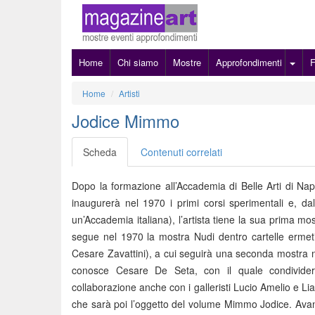
Home
Chi siamo
Mostre
Approfondimenti
Home
Artisti
Jodice Mimmo
Scheda
Contenuti correlati
Dopo la formazione all’Accademia di Belle Arti di Napol
inaugurerà nel 1970 i primi corsi sperimentali e, da
un’Accademia italiana), l’artista tiene la sua prima m
segue nel 1970 la mostra Nudi dentro cartelle ermeti
Cesare Zavattini), a cui seguirà una seconda mostra 
conosce Cesare De Seta, con il quale condivider
collaborazione anche con i galleristi Lucio Amelio e L
che sarà poi l’oggetto del volume Mimmo Jodice. Avang