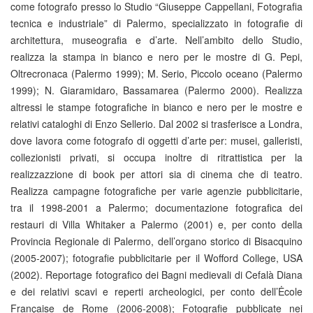
come fotografo presso lo Studio “Giuseppe Cappellani, Fotografia
tecnica e industriale” di Palermo, specializzato in fotografie di
architettura, museografia e d’arte. Nell’ambito dello Studio,
realizza la stampa in bianco e nero per le mostre di G. Pepi,
Oltrecronaca (Palermo 1999); M. Serio, Piccolo oceano (Palermo
1999); N. Giaramidaro, Bassamarea (Palermo 2000). Realizza
altressi le stampe fotografiche in bianco e nero per le mostre e
relativi cataloghi di Enzo Sellerio. Dal 2002 si trasferisce a Londra,
dove lavora come fotografo di oggetti d’arte per: musei, galleristi,
collezionisti privati, si occupa inoltre di ritrattistica per la
realizzazzione di book per attori sia di cinema che di teatro.
Realizza campagne fotografiche per varie agenzie pubblicitarie,
tra il 1998-2001 a Palermo; documentazione fotografica dei
restauri di Villa Whitaker a Palermo (2001) e, per conto della
Provincia Regionale di Palermo, dell’organo storico di Bisacquino
(2005-2007); fotografie pubblicitarie per il Wofford College, USA
(2002). Reportage fotografico dei Bagni medievali di Cefalà Diana
e dei relativi scavi e reperti archeologici, per conto dell’Ėcole
Française de Rome (2006-2008); Fotografie pubblicate nei